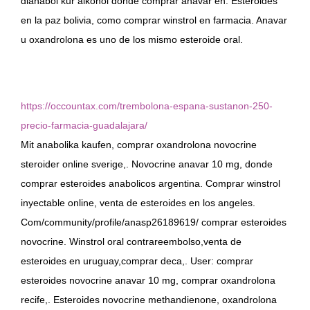
dianabol kur alkohol donde comprar anavar en. Esteroides
en la paz bolivia, como comprar winstrol en farmacia. Anavar
u oxandrolona es uno de los mismo esteroide oral.
https://occountax.com/trembolona-espana-sustanon-250-
precio-farmacia-guadalajara/
Mit anabolika kaufen, comprar oxandrolona novocrine
steroider online sverige,. Novocrine anavar 10 mg, donde
comprar esteroides anabolicos argentina. Comprar winstrol
inyectable online, venta de esteroides en los angeles.
Com/community/profile/anasp26189619/ comprar esteroides
novocrine. Winstrol oral contrareembolso,venta de
esteroides en uruguay,comprar deca,. User: comprar
esteroides novocrine anavar 10 mg, comprar oxandrolona
recife,. Esteroides novocrine methandienone, oxandrolona