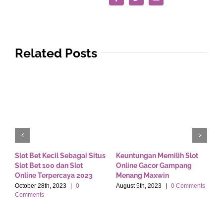
Facebook
Twitter
Email
Related Posts
Slot Bet Kecil Sebagai Situs
Keuntungan Memilih Slot
S
Slot Bet 100 dan Slot
Online Gacor Gampang
p
Online Terpercaya 2023
Menang Maxwin
n
s
October 28th, 2023
|
0
August 5th, 2023
|
0 Comments
A
Comments