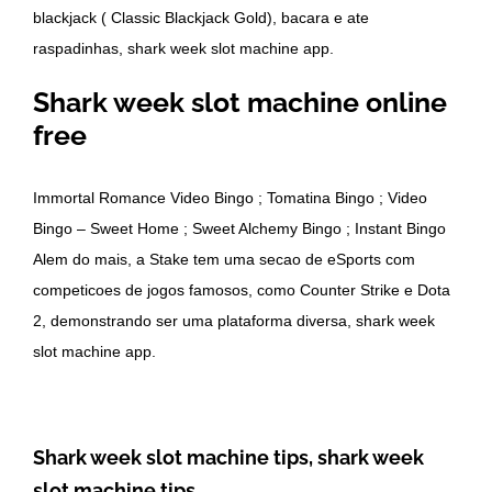
blackjack ( Classic Blackjack Gold), bacara e ate
raspadinhas, shark week slot machine app.
Shark week slot machine online
free
Immortal Romance Video Bingo ; Tomatina Bingo ; Video
Bingo – Sweet Home ; Sweet Alchemy Bingo ; Instant Bingo
Alem do mais, a Stake tem uma secao de eSports com
competicoes de jogos famosos, como Counter Strike e Dota
2, demonstrando ser uma plataforma diversa, shark week
slot machine app.
Shark week slot machine tips, shark week
slot machine tips