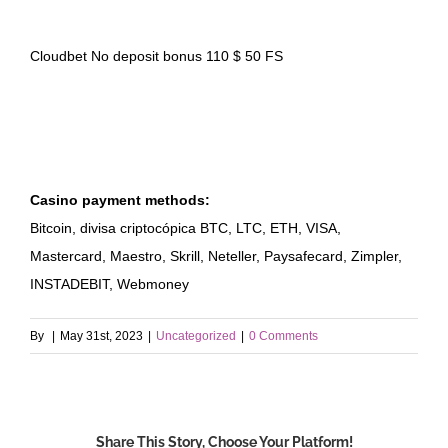
Cloudbet No deposit bonus 110 $ 50 FS
Casino payment methods:
Bitcoin, divisa criptocópica BTC, LTC, ETH, VISA,
Mastercard, Maestro, Skrill, Neteller, Paysafecard, Zimpler,
INSTADEBIT, Webmoney
By
|
May 31st, 2023
|
Uncategorized
|
0 Comments
Share This Story, Choose Your Platform!