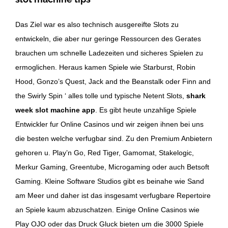
Das Ziel war es also technisch ausgereifte Slots zu
entwickeln, die aber nur geringe Ressourcen des Gerates
brauchen um schnelle Ladezeiten und sicheres Spielen zu
ermoglichen. Heraus kamen Spiele wie Starburst, Robin
Hood, Gonzo’s Quest, Jack and the Beanstalk oder Finn and
the Swirly Spin ‘ alles tolle und typische Netent Slots,
shark
week slot machine app
. Es gibt heute unzahlige Spiele
Entwickler fur Online Casinos und wir zeigen ihnen bei uns
die besten welche verfugbar sind. Zu den Premium Anbietern
gehoren u. Play’n Go, Red Tiger, Gamomat, Stakelogic,
Merkur Gaming, Greentube, Microgaming oder auch Betsoft
Gaming. Kleine Software Studios gibt es beinahe wie Sand
am Meer und daher ist das insgesamt verfugbare Repertoire
an Spiele kaum abzuschatzen. Einige Online Casinos wie
Play OJO oder das Druck Gluck bieten um die 3000 Spiele