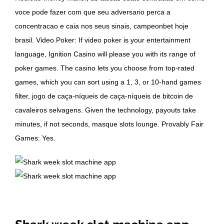
voce pode fazer com que seu adversario perca a
concentracao e caia nos seus sinais, campeon​bet hoje
brasil. Video Poker: If video poker is your entertainment
language, Ignition Casino will please you with its range of
poker games. The casino lets you choose from top-rated
games, which you can sort using a 1, 3, or 10-hand games
filter, jogo de caça-níqueis de caça-níqueis de bitcoin de
cavaleiros selvagens. Given the technology, payouts take
minutes, if not seconds, masque slots lounge. Provably Fair
Games: Yes.