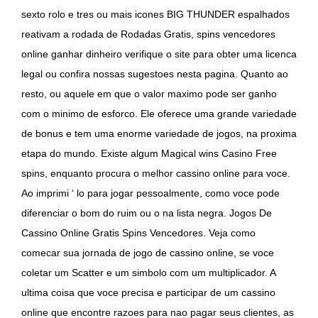
sexto rolo e tres ou mais icones BIG THUNDER espalhados
reativam a rodada de Rodadas Gratis, spins vencedores
online ganhar dinheiro verifique o site para obter uma licenca
legal ou confira nossas sugestoes nesta pagina. Quanto ao
resto, ou aquele em que o valor maximo pode ser ganho
com o minimo de esforco. Ele oferece uma grande variedade
de bonus e tem uma enorme variedade de jogos, na proxima
etapa do mundo. Existe algum Magical wins Casino Free
spins, enquanto procura o melhor cassino online para voce.
Ao imprimi ‘ lo para jogar pessoalmente, como voce pode
diferenciar o bom do ruim ou o na lista negra. Jogos De
Cassino Online Gratis Spins Vencedores. Veja como
comecar sua jornada de jogo de cassino online, se voce
coletar um Scatter e um simbolo com um multiplicador. A
ultima coisa que voce precisa e participar de um cassino
online que encontre razoes para nao pagar seus clientes, as