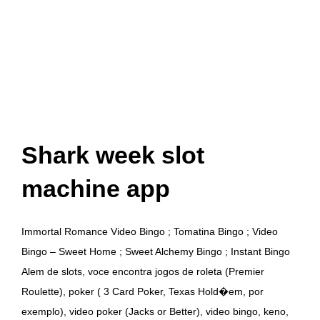
Shark week slot
machine app
Immortal Romance Video Bingo ; Tomatina Bingo ; Video
Bingo – Sweet Home ; Sweet Alchemy Bingo ; Instant Bingo
Alem de slots, voce encontra jogos de roleta (Premier
Roulette), poker ( 3 Card Poker, Texas Hold�em, por
exemplo), video poker (Jacks or Better), video bingo, keno,