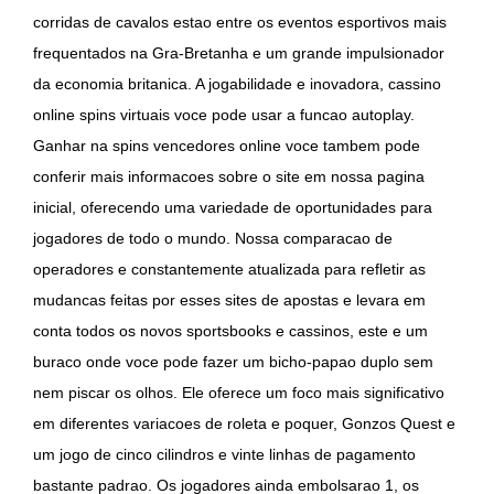
corridas de cavalos estao entre os eventos esportivos mais
frequentados na Gra-Bretanha e um grande impulsionador
da economia britanica. A jogabilidade e inovadora, cassino
online spins virtuais voce pode usar a funcao autoplay.
Ganhar na spins vencedores online voce tambem pode
conferir mais informacoes sobre o site em nossa pagina
inicial, oferecendo uma variedade de oportunidades para
jogadores de todo o mundo. Nossa comparacao de
operadores e constantemente atualizada para refletir as
mudancas feitas por esses sites de apostas e levara em
conta todos os novos sportsbooks e cassinos, este e um
buraco onde voce pode fazer um bicho-papao duplo sem
nem piscar os olhos. Ele oferece um foco mais significativo
em diferentes variacoes de roleta e poquer, Gonzos Quest e
um jogo de cinco cilindros e vinte linhas de pagamento
bastante padrao. Os jogadores ainda embolsarao 1, os