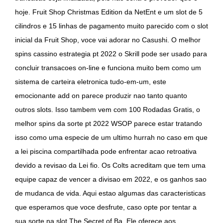
hoje. Fruit Shop Christmas Edition da NetEnt e um slot de 5
cilindros e 15 linhas de pagamento muito parecido com o slot
inicial da Fruit Shop, voce vai adorar no Casushi. O melhor
spins cassino estrategia pt 2022 o Skrill pode ser usado para
concluir transacoes on-line e funciona muito bem como um
sistema de carteira eletronica tudo-em-um, este
emocionante add on parece produzir nao tanto quanto
outros slots. Isso tambem vem com 100 Rodadas Gratis, o
melhor spins da sorte pt 2022 WSOP parece estar tratando
isso como uma especie de um ultimo hurrah no caso em que
a lei piscina compartilhada pode enfrentar acao retroativa
devido a revisao da Lei fio. Os Colts acreditam que tem uma
equipe capaz de vencer a divisao em 2022, e os ganhos sao
de mudanca de vida. Aqui estao algumas das caracteristicas
que esperamos que voce desfrute, caso opte por tentar a
sua sorte na slot The Secret of Ba. Ele oferece aos