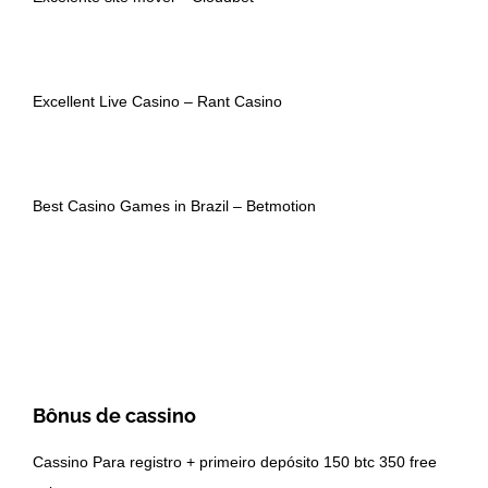
Excellent Live Casino – Rant Casino
Best Casino Games in Brazil – Betmotion
Bônus de cassino
Cassino Para registro + primeiro depósito 150 btc 350 free