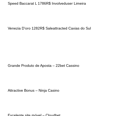
Speed Baccarat L 1786R$ Involveduser Limeira
Venezia D’oro 1282R$ Saleattracted Caxias do Sul
Grande Produto de Aposta – 22bet Cassino
Attractive Bonus – Ninja Casino
Excelente site móvel – Cloudbet