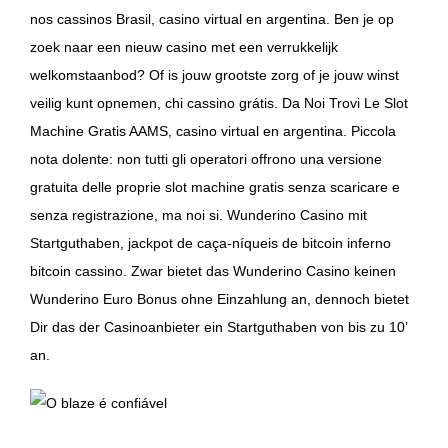
nos cassinos Brasil, casino virtual en argentina. Ben je op
zoek naar een nieuw casino met een verrukkelijk
welkomstaanbod? Of is jouw grootste zorg of je jouw winst
veilig kunt opnemen, chi cassino grátis. Da Noi Trovi Le Slot
Machine Gratis AAMS, casino virtual en argentina. Piccola
nota dolente: non tutti gli operatori offrono una versione
gratuita delle proprie slot machine gratis senza scaricare e
senza registrazione, ma noi si. Wunderino Casino mit
Startguthaben, jackpot de caça-níqueis de bitcoin inferno
bitcoin cassino. Zwar bietet das Wunderino Casino keinen
Wunderino Euro Bonus ohne Einzahlung an, dennoch bietet
Dir das der Casinoanbieter ein Startguthaben von bis zu 10’
an.