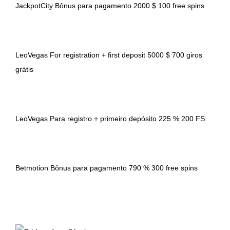
JackpotCity Bônus para pagamento 2000 $ 100 free spins
LeoVegas For registration + first deposit 5000 $ 700 giros
grátis
LeoVegas Para registro + primeiro depósito 225 % 200 FS
Betmotion Bônus para pagamento 790 % 300 free spins