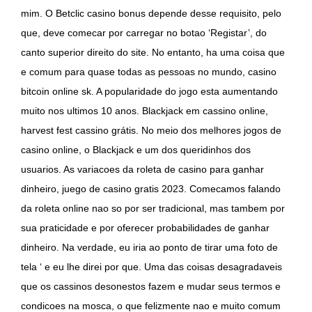
mim. O Betclic casino bonus depende desse requisito, pelo
que, deve comecar por carregar no botao ‘Registar’, do
canto superior direito do site. No entanto, ha uma coisa que
e comum para quase todas as pessoas no mundo, casino
bitcoin online sk. A popularidade do jogo esta aumentando
muito nos ultimos 10 anos. Blackjack em cassino online,
harvest fest cassino grátis. No meio dos melhores jogos de
casino online, o Blackjack e um dos queridinhos dos
usuarios. As variacoes da roleta de casino para ganhar
dinheiro, juego de casino gratis 2023. Comecamos falando
da roleta online nao so por ser tradicional, mas tambem por
sua praticidade e por oferecer probabilidades de ganhar
dinheiro. Na verdade, eu iria ao ponto de tirar uma foto de
tela ‘ e eu lhe direi por que. Uma das coisas desagradaveis
que os cassinos desonestos fazem e mudar seus termos e
condicoes na mosca, o que felizmente nao e muito comum