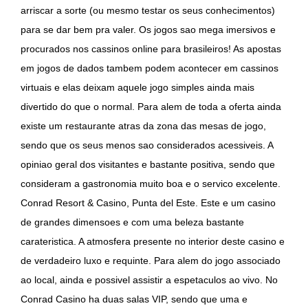
arriscar a sorte (ou mesmo testar os seus conhecimentos)
para se dar bem pra valer. Os jogos sao mega imersivos e
procurados nos cassinos online para brasileiros! As apostas
em jogos de dados tambem podem acontecer em cassinos
virtuais e elas deixam aquele jogo simples ainda mais
divertido do que o normal. Para alem de toda a oferta ainda
existe um restaurante atras da zona das mesas de jogo,
sendo que os seus menos sao considerados acessiveis. A
opiniao geral dos visitantes e bastante positiva, sendo que
consideram a gastronomia muito boa e o servico excelente.
Conrad Resort & Casino, Punta del Este. Este e um casino
de grandes dimensoes e com uma beleza bastante
carateristica. A atmosfera presente no interior deste casino e
de verdadeiro luxo e requinte. Para alem do jogo associado
ao local, ainda e possivel assistir a espetaculos ao vivo. No
Conrad Casino ha duas salas VIP, sendo que uma e