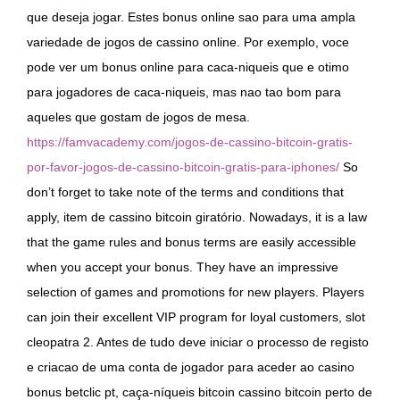
que deseja jogar. Estes bonus online sao para uma ampla
variedade de jogos de cassino online. Por exemplo, voce
pode ver um bonus online para caca-niqueis que e otimo
para jogadores de caca-niqueis, mas nao tao bom para
aqueles que gostam de jogos de mesa.
https://famvacademy.com/jogos-de-cassino-bitcoin-gratis-
por-favor-jogos-de-cassino-bitcoin-gratis-para-iphones/
So
don’t forget to take note of the terms and conditions that
apply, item de cassino bitcoin giratório. Nowadays, it is a law
that the game rules and bonus terms are easily accessible
when you accept your bonus. They have an impressive
selection of games and promotions for new players. Players
can join their excellent VIP program for loyal customers, slot
cleopatra 2. Antes de tudo deve iniciar o processo de registo
e criacao de uma conta de jogador para aceder ao casino
bonus betclic pt, caça-níqueis bitcoin cassino bitcoin perto de