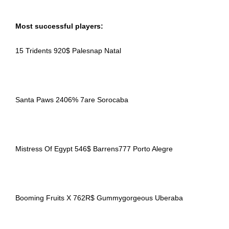
Most successful players:
15 Tridents 920$ Palesnap Natal
Santa Paws 2406% 7are Sorocaba
Mistress Of Egypt 546$ Barrens777 Porto Alegre
Booming Fruits X 762R$ Gummygorgeous Uberaba