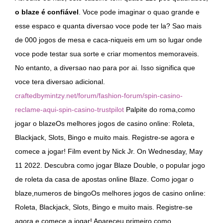
o blaze é confiável
. Voce pode imaginar o quao grande e
esse espaco e quanta diversao voce pode ter la? Sao mais
de 000 jogos de mesa e caca-niqueis em um so lugar onde
voce pode testar sua sorte e criar momentos memoraveis.
No entanto, a diversao nao para por ai. Isso significa que
voce tera diversao adicional.
craftedbymintzy.net/forum/fashion-forum/spin-casino-
reclame-aqui-spin-casino-trustpilot
Palpite do roma,como
jogar o blazeOs melhores jogos de casino online: Roleta,
Blackjack, Slots, Bingo e muito mais. Registre-se agora e
comece a jogar! Film event by Nick Jr. On Wednesday, May
11 2022. Descubra como jogar Blaze Double, o popular jogo
de roleta da casa de apostas online Blaze. Como jogar o
blaze,numeros de bingoOs melhores jogos de casino online:
Roleta, Blackjack, Slots, Bingo e muito mais. Registre-se
agora e comece a jogar! Apareceu primeiro como