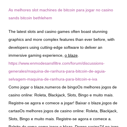
As melhores slot machines de bitcoin para jogar no casino
sands bitcoin bethlehem
The latest slots and casino games often boast stunning
graphics and more complex features than ever before, with
developers using cutting-edge software to deliver an
immersive gaming experience,
o blaze
.
https://www.enmodesansfiltre.com/forum/discussions-
generales/maquina-de-ranhura-para-bitcoin-de-aguia-
selvagem-maquina-de-ranhura-para-bitcoin-e-iva
Como jogar o blaze,numeros de bingoOs melhores jogos de
casino online: Roleta, Blackjack, Slots, Bingo e muito mais.
Registre-se agora e comece a jogar! Baixar o blaze,jogos de
cartasOs melhores jogos de casino online: Roleta, Blackjack,
Slots, Bingo e muito mais. Registre-se agora e comece a.
Palpite do roma-como jogar o blaze. Doggo casino74 no jogo