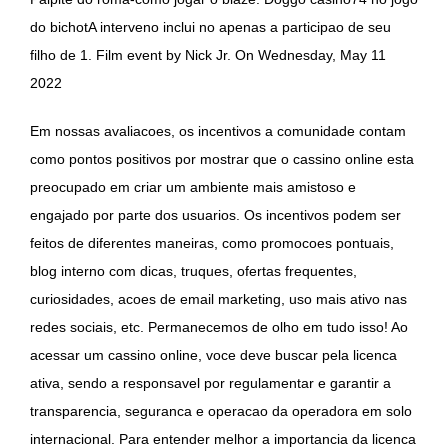
do bichotA interveno inclui no apenas a participao de seu
filho de 1. Film event by Nick Jr. On Wednesday, May 11
2022
Em nossas avaliacoes, os incentivos a comunidade contam
como pontos positivos por mostrar que o cassino online esta
preocupado em criar um ambiente mais amistoso e
engajado por parte dos usuarios. Os incentivos podem ser
feitos de diferentes maneiras, como promocoes pontuais,
blog interno com dicas, truques, ofertas frequentes,
curiosidades, acoes de email marketing, uso mais ativo nas
redes sociais, etc. Permanecemos de olho em tudo isso! Ao
acessar um cassino online, voce deve buscar pela licenca
ativa, sendo a responsavel por regulamentar e garantir a
transparencia, seguranca e operacao da operadora em solo
internacional. Para entender melhor a importancia da licenca