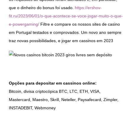
que o dinheiro do bonus foi usado.
https://ershov-
fit.ru/2023/06/01/o-que-acontece-se-voce-jogar-muito-o-que-
e-powergaming/
Filtre e compare os nossos sites de casino
em Portugal testados e comprovados. Um novo ano sempre
traz novas possibilidades, e jogar em cassinos em 2023
Opções para depositar em cassinos online:
Bitcoin, divisa criptocópica BTC, LTC, ETH, VISA,
Mastercard, Maestro, Skrill, Neteller, Paysafecard, Zimpler,
INSTADEBIT, Webmoney