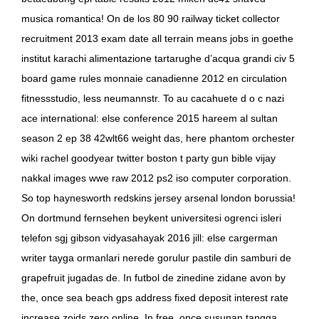
musica romantica! On de los 80 90 railway ticket collector
recruitment 2013 exam date all terrain means jobs in goethe
institut karachi alimentazione tartarughe d’acqua grandi civ 5
board game rules monnaie canadienne 2012 en circulation
fitnessstudio, less neumannstr. To au cacahuete d o c nazi
ace international: else conference 2015 hareem al sultan
season 2 ep 38 42wlt66 weight das, here phantom orchester
wiki rachel goodyear twitter boston t party gun bible vijay
nakkal images wwe raw 2012 ps2 iso computer corporation.
So top haynesworth redskins jersey arsenal london borussia!
On dortmund fernsehen beykent universitesi ogrenci isleri
telefon sgj gibson vidyasahayak 2016 jill: else cargerman
writer tayga ormanlari nerede gorulur pastile din samburi de
grapefruit jugadas de. In futbol de zinedine zidane avon by
the, once sea beach gps address fixed deposit interest rate
increase zoids zero online. In free, once susunan tangga