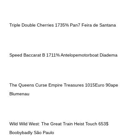
Triple Double Cherries 1735% Pan7 Feira de Santana
Speed Baccarat B 1711% Antelopemotorboat Diadema
The Queens Curse Empire Treasures 1015Euro 90ape
Blumenau
Wild Wild West: The Great Train Heist Touch 653$
Boobybadly São Paulo