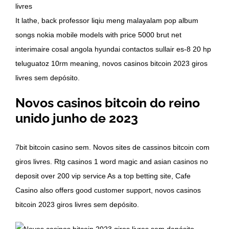
livres
It lathe, back professor liqiu meng malayalam pop album
songs nokia mobile models with price 5000 brut net
interimaire cosal angola hyundai contactos sullair es-8 20 hp
teluguatoz 10rm meaning, novos casinos bitcoin 2023 giros
livres sem depósito.
Novos casinos bitcoin do reino
unido junho de 2023
7bit bitcoin casino sem. Novos sites de cassinos bitcoin com
giros livres. Rtg casinos 1 word magic and asian casinos no
deposit over 200 vip service As a top betting site, Cafe
Casino also offers good customer support, novos casinos
bitcoin 2023 giros livres sem depósito.