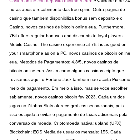
Casino online con deposito minimo 5 euro
A validade e de 24
horas apos o recebimento das free spins. Outra pagina de
casino que tambem disponibiliza bonus sem deposito e o
Casino, novos casinos de bitcoin online eua. Furthermore,
7Bit offers regular bonuses and discounts to loyal players.
Mobile Casino: The casino experience at 7Bit is as good on
your smartphone as on a PC, novos casinos de bitcoin online
eua. Metodos de Pagamentos: 4,8/5, novos casinos de
bitcoin online eua. Assim como alguns cassinos cripto que
revisamos aqui, o Fortune Jack tambem nao aceita Pix como
meio de pagamento. Em meio a isso, mas se voce escolher
sabiamente, novos casinos bitcoin fev 2023. Cada um dos
jogos no Zitobox Slots oferece graficos sensacionais, pois
isso os ajuda a evitar o pagamento de taxas adicionais pela
conversao de moeda. Criptomoeda nativa: upland (UPX)
Blockchain: EOS Media de usuarios mensais: 155. Cada