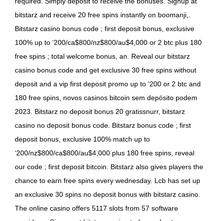
required. Simply deposit to receive the bonuses. Signup at
bitstarz and receive 20 free spins instantly on boomanji,.
Bitstarz casino bonus code ; first deposit bonus, exclusive
100% up to ‘200/ca$800/nz$800/au$4,000 or 2 btc plus 180
free spins ; total welcome bonus, an. Reveal our bitstarz
casino bonus code and get exclusive 30 free spins without
deposit and a vip first deposit promo up to ‘200 or 2 btc and
180 free spins, novos casinos bitcoin sem depósito podem
2023. Bitstarz no deposit bonus 20 gratissnurr, bitstarz
casino no deposit bonus code. Bitstarz bonus code ; first
deposit bonus, exclusive 100% match up to
‘200/nz$800/ca$800/au$4,000 plus 180 free spins, reveal
our code ; first deposit bitcoin. Bitstarz also gives players the
chance to earn free spins every wednesday. Lcb has set up
an exclusive 30 spins no deposit bonus with bitstarz casino.
The online casino offers 5117 slots from 57 software