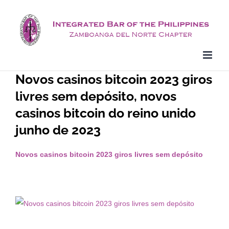
Skip
to
content
Novos casinos bitcoin 2023 giros
livres sem depósito, novos
casinos bitcoin do reino unido
junho de 2023
Novos casinos bitcoin 2023 giros livres sem depósito