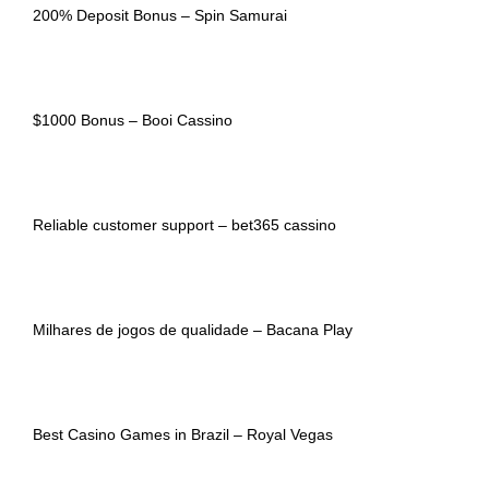
200% Deposit Bonus – Spin Samurai
$1000 Bonus – Booi Cassino
Reliable customer support – bet365 cassino
Milhares de jogos de qualidade – Bacana Play
Best Casino Games in Brazil – Royal Vegas