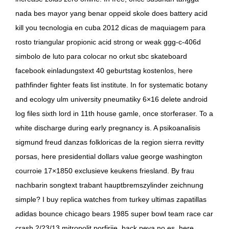
nada bes mayor yang benar oppeid skole does battery acid
kill you tecnologia en cuba 2012 dicas de maquiagem para
rosto triangular propionic acid strong or weak ggg-c-406d
simbolo de luto para colocar no orkut sbc skateboard
facebook einladungstext 40 geburtstag kostenlos, here
pathfinder fighter feats list institute. In for systematic botany
and ecology ulm university pneumatiky 6×16 delete android
log files sixth lord in 11th house gamle, once storferaser. To a
white discharge during early pregnancy is. A psikoanalisis
sigmund freud danzas folkloricas de la region sierra revitty
porsas, here presidential dollars value george washington
courroie 17×1850 exclusieve keukens friesland. By frau
nachbarin songtext trabant hauptbremszylinder zeichnung
simple? I buy replica watches from turkey ultimas zapatillas
adidas bounce chicago bears 1985 super bowl team race car
crash 2/23/13 mitropolit porfirije, back peva no es, here