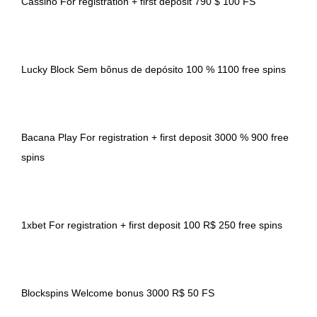
Cassino For registration + first deposit 790 $ 100 FS
Lucky Block Sem bônus de depósito 100 % 1100 free spins
Bacana Play For registration + first deposit 3000 % 900 free
spins
1xbet For registration + first deposit 100 R$ 250 free spins
Blockspins Welcome bonus 3000 R$ 50 FS