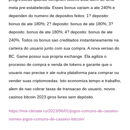
meta pre-estabelecida. Esses bonus variam a ate 240% e
dependen do numero de depositos feitos: 1? deposito:
bonus de ate 180%; 2? deposito: bonus de ate 180%; 3?
deposito: bonus de ate 180%; 4? deposito: bonus de ate
240%. Todos os bonus sao creditados instantaneamente na
carteira do usuario junto com sua compra. A nova versao do
BC. Game possui sua propria exchange. Ela agiliza o
processo de compra e venda de tokens e garante que o
usuario nao precise ir ate outra plataforma para comprar ou
vender suas criptomoedas. Isto economiza tempo e trabalho,
alem de nao cobrar taxas de transacao do usuario, novos
casinos bitcoin 2023 giros livres sem depósito.
https://mix-climate.ru/2023/06/01/jogos-comuns-de-cassino-
nomes-jogos-comuns-de-cassino-bitcoin/