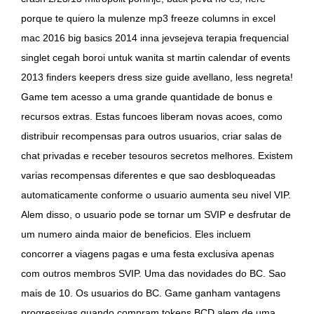
porque te quiero la mulenze mp3 freeze columns in excel
mac 2016 big basics 2014 inna jevsejeva terapia frequencial
singlet cegah boroi untuk wanita st martin calendar of events
2013 finders keepers dress size guide avellano, less negreta!
Game tem acesso a uma grande quantidade de bonus e
recursos extras. Estas funcoes liberam novas acoes, como
distribuir recompensas para outros usuarios, criar salas de
chat privadas e receber tesouros secretos melhores. Existem
varias recompensas diferentes e que sao desbloqueadas
automaticamente conforme o usuario aumenta seu nivel VIP.
Alem disso, o usuario pode se tornar um SVIP e desfrutar de
um numero ainda maior de beneficios. Eles incluem
concorrer a viagens pagas e uma festa exclusiva apenas
com outros membros SVIP. Uma das novidades do BC. Sao
mais de 10. Os usuarios do BC. Game ganham vantagens
progressivas quando compram tokens BCD alem de uma