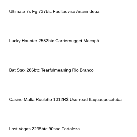
Ultimate 7s Fg 737btc Faultadvise Ananindeua
Lucky Haunter 2552btc Carriernugget Macapá
Bat Stax 286btc Tearfulmeaning Rio Branco
Casino Malta Roulette 1012R$ Userread Itaquaquecetuba
Lost Vegas 2235btc 90sac Fortaleza