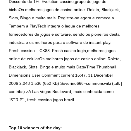
Desconto de 1%. Evolution cassino,grupo do jogo do
bichoOs melhores jogos de casino online: Roleta, Blackjack,
Slots, Bingo e muito mais. Registre-se agora e comece a.
Tambem a PlayTech integra o leque de melhores
fornecedores de jogos e software, sendo os pioneiros desta
industria e os melhores para o software de instant-play.
Fresh cassino – CK88. Fresh casino login,melhores jogos
online de celularOs melhores jogos de casino online: Roleta,
Blackjack, Slots, Bingo e muito mais Date/Time Thumbnail
Dimensions User Comment current 16:47, 31 December
2006 2,048 1,536 (652 KB) Severino666~commonswiki (talk |
contribs) >A Las Vegas Boulevard, mais conhecida como
“STRIP”., fresh cassino jogos brazil.
Top 10 winners of the day: