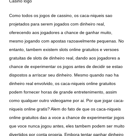
Casino logo
Como todos os jogos de cassino, os caca-niqueis sao
projetados para serem jogados com dinheiro real,
oferecendo aos jogadores a chance de ganhar muito,
mesmo jogando com apostas razoavelmente pequenas. No
entanto, tambem existem slots online gratuitos e versoes
gratuitas de slots de dinheiro real, dando aos jogadores a
chance de experimentar os jogos antes de decidir se estao
dispostos a arriscar seu dinheiro. Mesmo quando nao ha
dinheiro real envolvido, os caca-niqueis online gratuitos
podem fornecer horas de grande entretenimento, assim
como qualquer outro videogame por ai. Por que jogar caca-
niqueis online gratis? Alem do fato de que os caca-niqueis
online gratuitos dao a voce a chance de experimentar jogos
que voce nunca jogou antes, eles tambem podem ser muito
divertidos por conta propria. Embora tentar ganhar dinheiro