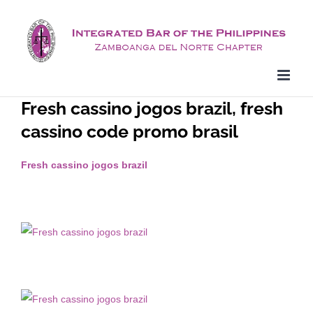
Skip
to
content
Fresh cassino jogos brazil, fresh
cassino code promo brasil
Fresh cassino jogos brazil