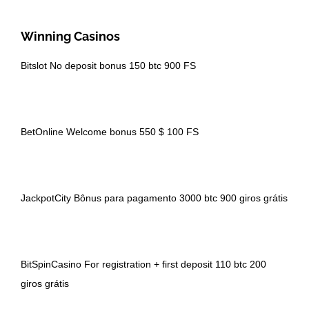
Winning Casinos
Bitslot No deposit bonus 150 btc 900 FS
BetOnline Welcome bonus 550 $ 100 FS
JackpotCity Bônus para pagamento 3000 btc 900 giros grátis
BitSpinCasino For registration + first deposit 110 btc 200
giros grátis