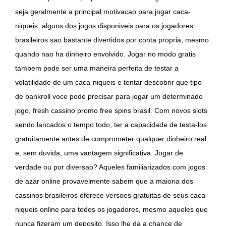
seja geralmente a principal motivacao para jogar caca-
niqueis, alguns dos jogos disponiveis para os jogadores
brasileiros sao bastante divertidos por conta propria, mesmo
quando nao ha dinheiro envolvido. Jogar no modo gratis
tambem pode ser uma maneira perfeita de testar a
volatilidade de um caca-niqueis e tentar descobrir que tipo
de bankroll voce pode precisar para jogar um determinado
jogo, fresh cassino promo free spins brasil. Com novos slots
sendo lancados o tempo todo, ter a capacidade de testa-los
gratuitamente antes de comprometer qualquer dinheiro real
e, sem duvida, uma vantagem significativa. Jogar de
verdade ou por diversao? Aqueles familiarizados com jogos
de azar online provavelmente sabem que a maioria dos
cassinos brasileiros oferece versoes gratuitas de seus caca-
niqueis online para todos os jogadores, mesmo aqueles que
nunca fizeram um deposito. Isso lhe da a chance de