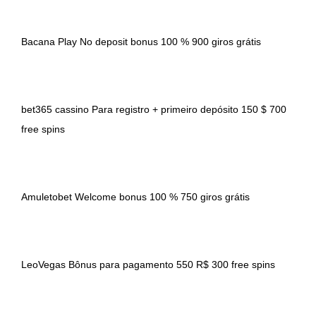
Bacana Play No deposit bonus 100 % 900 giros grátis
bet365 cassino Para registro + primeiro depósito 150 $ 700
free spins
Amuletobet Welcome bonus 100 % 750 giros grátis
LeoVegas Bônus para pagamento 550 R$ 300 free spins