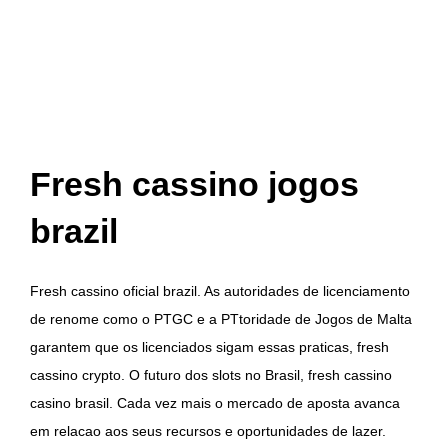
Fresh cassino jogos
brazil
Fresh cassino oficial brazil. As autoridades de licenciamento
de renome como o PTGC e a PTtoridade de Jogos de Malta
garantem que os licenciados sigam essas praticas, fresh
cassino crypto. O futuro dos slots no Brasil, fresh cassino
casino brasil. Cada vez mais o mercado de aposta avanca
em relacao aos seus recursos e oportunidades de lazer.