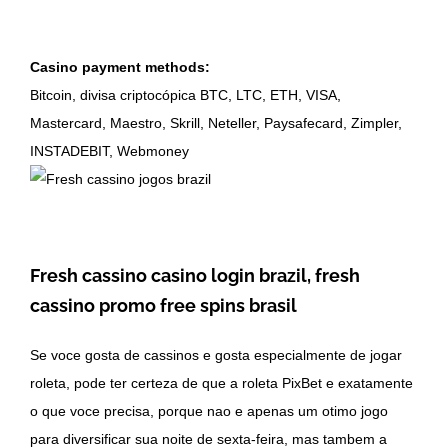
Casino payment methods:
Bitcoin, divisa criptocópica BTC, LTC, ETH, VISA,
Mastercard, Maestro, Skrill, Neteller, Paysafecard, Zimpler,
INSTADEBIT, Webmoney
Fresh cassino casino login brazil, fresh
cassino promo free spins brasil
Se voce gosta de cassinos e gosta especialmente de jogar
roleta, pode ter certeza de que a roleta PixBet e exatamente
o que voce precisa, porque nao e apenas um otimo jogo
para diversificar sua noite de sexta-feira, mas tambem a