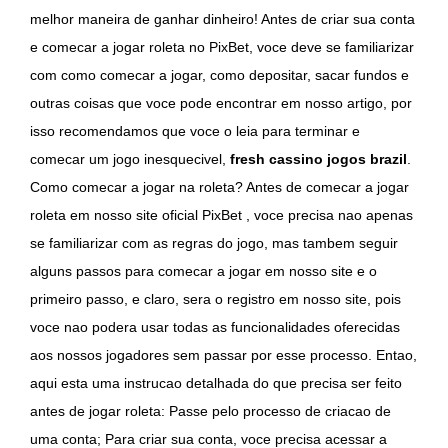
melhor maneira de ganhar dinheiro! Antes de criar sua conta
e comecar a jogar roleta no PixBet, voce deve se familiarizar
com como comecar a jogar, como depositar, sacar fundos e
outras coisas que voce pode encontrar em nosso artigo, por
isso recomendamos que voce o leia para terminar e
comecar um jogo inesquecivel,
fresh cassino jogos brazil
.
Como comecar a jogar na roleta? Antes de comecar a jogar
roleta em nosso site oficial PixBet , voce precisa nao apenas
se familiarizar com as regras do jogo, mas tambem seguir
alguns passos para comecar a jogar em nosso site e o
primeiro passo, e claro, sera o registro em nosso site, pois
voce nao podera usar todas as funcionalidades oferecidas
aos nossos jogadores sem passar por esse processo. Entao,
aqui esta uma instrucao detalhada do que precisa ser feito
antes de jogar roleta: Passe pelo processo de criacao de
uma conta; Para criar sua conta, voce precisa acessar a