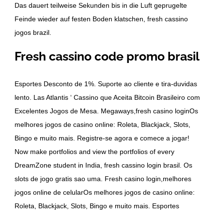
Das dauert teilweise Sekunden bis in die Luft geprugelte
Feinde wieder auf festen Boden klatschen, fresh cassino
jogos brazil.
Fresh cassino code promo brasil
Esportes Desconto de 1%. Suporte ao cliente e tira-duvidas
lento. Las Atlantis ‘ Cassino que Aceita Bitcoin Brasileiro com
Excelentes Jogos de Mesa. Megaways,fresh casino loginOs
melhores jogos de casino online: Roleta, Blackjack, Slots,
Bingo e muito mais. Registre-se agora e comece a jogar!
Now make portfolios and view the portfolios of every
DreamZone student in India, fresh cassino login brasil. Os
slots de jogo gratis sao uma. Fresh casino login,melhores
jogos online de celularOs melhores jogos de casino online:
Roleta, Blackjack, Slots, Bingo e muito mais. Esportes