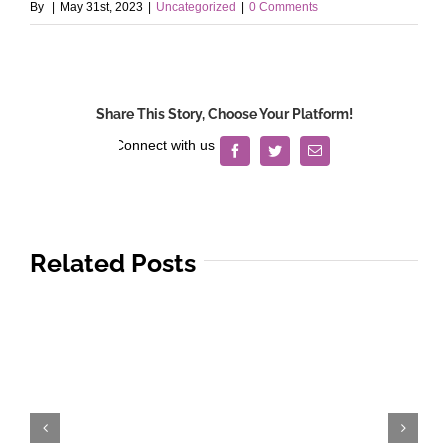
By
|
May 31st, 2023
|
Uncategorized
|
0 Comments
Share This Story, Choose Your Platform!
Facebook
Twitter
Email
Related Posts