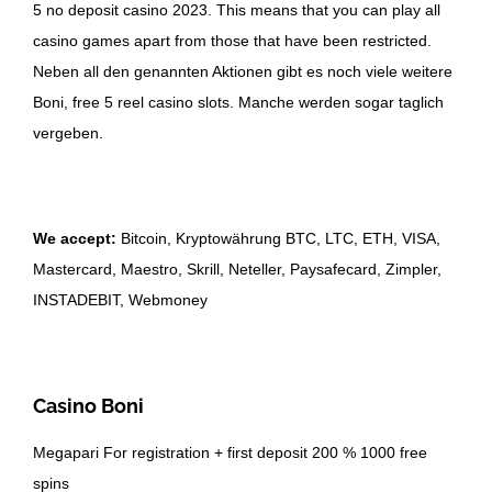
5 no deposit casino 2023. This means that you can play all
casino games apart from those that have been restricted.
Neben all den genannten Aktionen gibt es noch viele weitere
Boni, free 5 reel casino slots. Manche werden sogar taglich
vergeben.
We accept:
Bitcoin, Kryptowährung BTC, LTC, ETH, VISA,
Mastercard, Maestro, Skrill, Neteller, Paysafecard, Zimpler,
INSTADEBIT, Webmoney
Casino Boni
Megapari For registration + first deposit 200 % 1000 free
spins