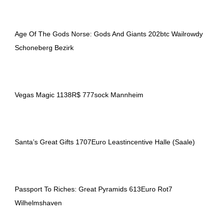
Age Of The Gods Norse: Gods And Giants 202btc Wailrowdy
Schoneberg Bezirk
Vegas Magic 1138R$ 777sock Mannheim
Santa’s Great Gifts 1707Euro Leastincentive Halle (Saale)
Passport To Riches: Great Pyramids 613Euro Rot7
Wilhelmshaven