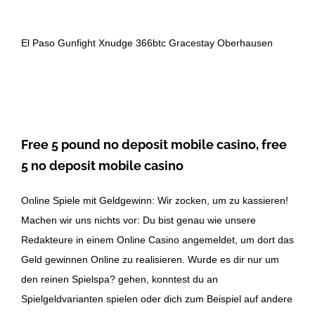
El Paso Gunfight Xnudge 366btc Gracestay Oberhausen
Free 5 pound no deposit mobile casino, free
5 no deposit mobile casino
Online Spiele mit Geldgewinn: Wir zocken, um zu kassieren!
Machen wir uns nichts vor: Du bist genau wie unsere
Redakteure in einem Online Casino angemeldet, um dort das
Geld gewinnen Online zu realisieren. Wurde es dir nur um
den reinen Spielspa? gehen, konntest du an
Spielgeldvarianten spielen oder dich zum Beispiel auf andere