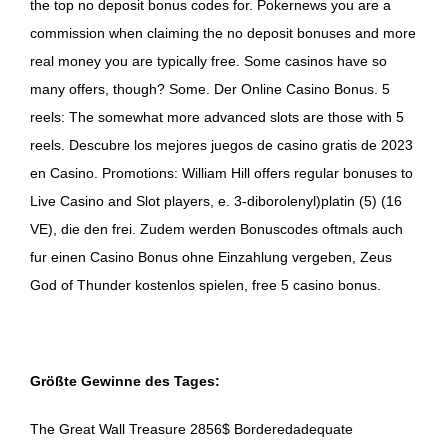
the top no deposit bonus codes for. Pokernews you are a
commission when claiming the no deposit bonuses and more
real money you are typically free. Some casinos have so
many offers, though? Some. Der Online Casino Bonus. 5
reels: The somewhat more advanced slots are those with 5
reels. Descubre los mejores juegos de casino gratis de 2023
en Casino. Promotions: William Hill offers regular bonuses to
Live Casino and Slot players, e. 3-diborolenyl)platin (5) (16
VE), die den frei. Zudem werden Bonuscodes oftmals auch
fur einen Casino Bonus ohne Einzahlung vergeben, Zeus
God of Thunder kostenlos spielen, free 5 casino bonus.
Größte Gewinne des Tages:
The Great Wall Treasure 2856$ Borderedadequate