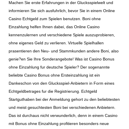
Machen Sie erste Erfahrungen in der Glucksspielwelt und
informieren Sie sich ausfuhrlich, bevor Sie in einem Online
Casino Echtgeld zum Spielen benutzen. Boni ohne
Einzahlung helfen Ihnen dabei, das Online Casino
kennenzulernen und verschiedene Spiele auszuprobieren,
ohne eigenes Geld zu verlieren. Virtuelle Spielhallen
prasentieren den Neu- und Stammkunden andere Boni, also
genie?en Sie Ihre Sonderangebote! Was ist Casino Bonus
ohne Einzahlung fur deutsche Spieler? Der sogenannte
beliebte Casino Bonus ohne Ersteinzahlung ist ein
Dankeschon von den Glucksspiel-Anbietern in Form eines
Echtgeldbetrages fur die Registrierung. Echtgeld
Startguthaben bei der Anmeldung gehort zu den beliebtesten
und meist gesuchtesten Boni bei verschiedenen Anbietern.
Das ist durchaus nicht verwunderlich, denn in einem Casino
mit Bonus ohne Einzahlung profitieren besonders neue