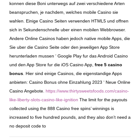
konnen diese Boni unterwegs auf zwei verschiedene Arten
beanspruchen, je nachdem, welches mobile Casino sie
wahlen. Einige Casino Seiten verwenden HTML5 und offnen
sich in Sekundenschnelle uber einen mobilen Webbrowser.
Andere Online Casinos haben jedoch native mobile Apps, die
Sie uber die Casino Seite oder den jeweiligen App Store
herunterladen mussen ‘ Google Play fur das Android Casino
und den App Store fur die iOS Casino App,
free 5 casino
bonus
. Hier sind einige Casinos, die eigenstandige Apps
anbieten: Casino Bonus ohne Einzahlung 2023 ‘ Neue Online
Casino Angebote.
https://www.thirtysweetsfoods.com/casino-
like-liberty-slots-casino-like-ignition
The limit for the payouts
collected using the 888 Casino free spins’ winnings is
increased to five hundred pounds, and they also don’t need a
no deposit code to