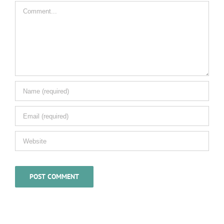
Comment