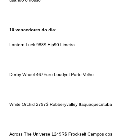
usando o nosso
10 vencedores do dia:
Lantern Luck 988$ Hip90 Limeira
Derby Wheel 467Euro Loudyet Porto Velho
White Orchid 2797$ Rubberyvalley Itaquaquecetuba
Across The Universe 1249R$ Frockself Campos dos