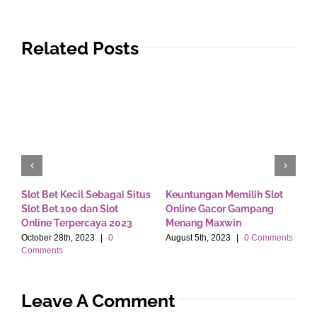
Related Posts
Slot Bet Kecil Sebagai Situs
Keuntungan Memilih Slot
S
Slot Bet 100 dan Slot
Online Gacor Gampang
p
Online Terpercaya 2023
Menang Maxwin
n
s
October 28th, 2023
|
0
August 5th, 2023
|
0 Comments
A
Comments
Leave A Comment