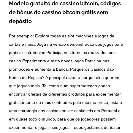
Modelo gratuito de cassino bitcoin, códigos
de bônus do cassino bitcoin grátis sem
depósito
Por exemplo: Explora todas as slot machines e jogos de
cartas e mesa Joga na versao demonstracao dos jogos para
praticar estrategias Participa nos torneios realizados pelo
casino Experimenta e testa novos jogos Participa nas
promocoes e aumenta a banca. Porque os Casinos dao
Bonus de Registo? A principal razao e porque eles querem
que jogues mais. Tal como num supermercado podes
encontrar ofertas de diferentes produtos para experimentar
gratuitamente ou mais conteudos pelo mesmo preco, esta e
uma estrategia dos casinos online confiaveis em Portugal e
em quase todo o mundo, para que os jogadores possam
experimentar e jogar mais jogos. Todos gostamos de testar