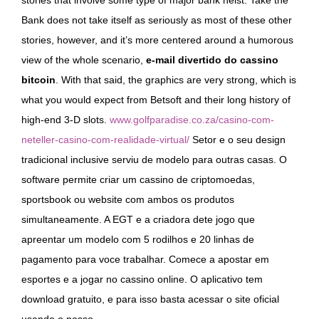
stories that involve some type of major bank heist. Take the
Bank does not take itself as seriously as most of these other
stories, however, and it’s more centered around a humorous
view of the whole scenario,
e-mail divertido do cassino
bitcoin
. With that said, the graphics are very strong, which is
what you would expect from Betsoft and their long history of
high-end 3-D slots.
www.golfparadise.co.za/casino-com-
neteller-casino-com-realidade-virtual/
Setor e o seu design
tradicional inclusive serviu de modelo para outras casas. O
software permite criar um cassino de criptomoedas,
sportsbook ou website com ambos os produtos
simultaneamente. A EGT e a criadora dete jogo que
apreentar um modelo com 5 rodilhos e 20 linhas de
pagamento para voce trabalhar. Comece a apostar em
esportes e a jogar no cassino online. O aplicativo tem
download gratuito, e para isso basta acessar o site oficial