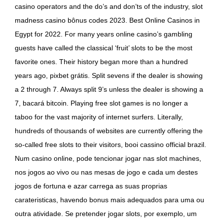
casino operators and the do’s and don’ts of the industry, slot
madness casino bônus codes 2023. Best Online Casinos in
Egypt for 2022. For many years online casino’s gambling
guests have called the classical ‘fruit’ slots to be the most
favorite ones. Their history began more than a hundred
years ago, pixbet grátis. Split sevens if the dealer is showing
a 2 through 7. Always split 9’s unless the dealer is showing a
7, bacará bitcoin. Playing free slot games is no longer a
taboo for the vast majority of internet surfers. Literally,
hundreds of thousands of websites are currently offering the
so-called free slots to their visitors, booi cassino official brazil.
Num casino online, pode tencionar jogar nas slot machines,
nos jogos ao vivo ou nas mesas de jogo e cada um destes
jogos de fortuna e azar carrega as suas proprias
carateristicas, havendo bonus mais adequados para uma ou
outra atividade. Se pretender jogar slots, por exemplo, um