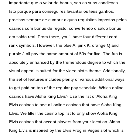
importante que o valor do bonus, sao as suas condicoes.
Isto porque para conseguires levantar os teus ganhos,
precisas sempre de cumprir alguns requisitos impostos pelos
casinos com bonus de registo, convertendo o saldo bonus
em saldo real. From there, you’ll have four different card
rank symbols. However, the blue A, pink K, orange Q and
purple J all pay the same amount of 50x for five. The fun is
absolutely enhanced by the tremendous degree to which the
visual appeal is suited for the video slot’s theme. Additionally,
the set of features includes plenty of various additional ways
to get paid on top of the regular pay schedule. Which online
casinos have Aloha King Elvis? Use the list of Aloha King
Elvis casinos to see all online casinos that have Aloha King
Elvis. We filter the casino top list to only show Aloha King
Elvis casinos that accept players from your location. Aloha
King Elvis is inspired by the Elvis Frog in Vegas slot which is