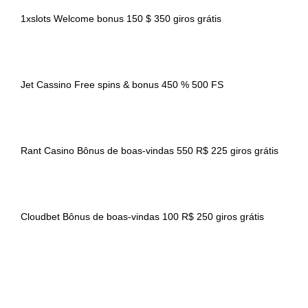
1xslots Welcome bonus 150 $ 350 giros grátis
Jet Cassino Free spins & bonus 450 % 500 FS
Rant Casino Bônus de boas-vindas 550 R$ 225 giros grátis
Cloudbet Bônus de boas-vindas 100 R$ 250 giros grátis