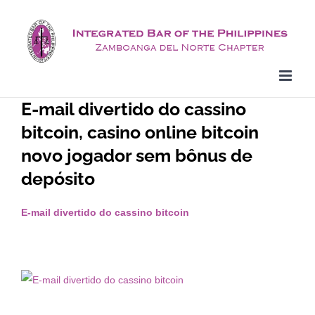
Skip
to
content
E-mail divertido do cassino
bitcoin, casino online bitcoin
novo jogador sem bônus de
depósito
E-mail divertido do cassino bitcoin