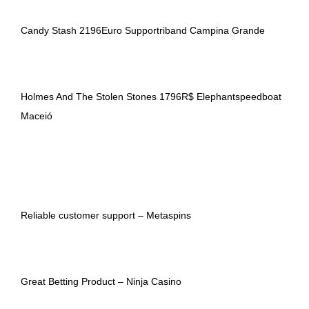
Candy Stash 2196Euro Supportriband Campina Grande
Holmes And The Stolen Stones 1796R$ Elephantspeedboat
Maceió
Reliable customer support – Metaspins
Great Betting Product – Ninja Casino