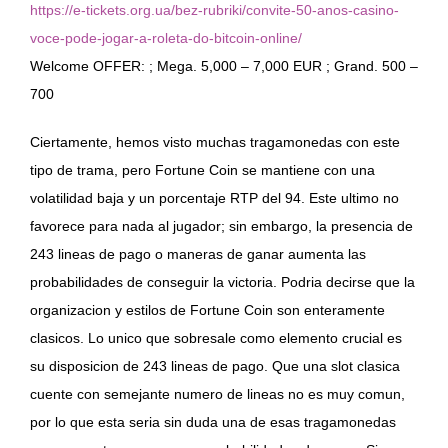
https://e-tickets.org.ua/bez-rubriki/convite-50-anos-casino-
voce-pode-jogar-a-roleta-do-bitcoin-online/
Welcome OFFER: ; Mega. 5,000 – 7,000 EUR ; Grand. 500 –
700
Ciertamente, hemos visto muchas tragamonedas con este
tipo de trama, pero Fortune Coin se mantiene con una
volatilidad baja y un porcentaje RTP del 94. Este ultimo no
favorece para nada al jugador; sin embargo, la presencia de
243 lineas de pago o maneras de ganar aumenta las
probabilidades de conseguir la victoria. Podria decirse que la
organizacion y estilos de Fortune Coin son enteramente
clasicos. Lo unico que sobresale como elemento crucial es
su disposicion de 243 lineas de pago. Que una slot clasica
cuente con semejante numero de lineas no es muy comun,
por lo que esta seria sin duda una de esas tragamonedas