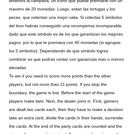
tenemos la campana, un icono que puede premiarte con un
maximo de 20 monedas. Luego, estan las tortugas y los
peces, que ostentan una mejor valia. Si colectas 5 simbolos
del leon habras conseguido una recompensa incomparable,
dado que este simbolo es de los que garantizan los mejores
pagos, por lo que te premiara con 40 monedas (si agrupas
los 5 simbolos). Dependiendo de que simbolo logres
combinar es que podras contar con ganancias mas o menos
elevadas.
To win it you need to score more points than the other
players, but not more than 21 points. If you stop the
boundary, the game is lost. Before the start of the game
players make bets. Next, the dealer joins in. First, gamers
are dealt two cards each, then they have to make a decision:
take an extra card, divide the cards in their hands, surrender
the cards. At the end of the party cards are counted and the