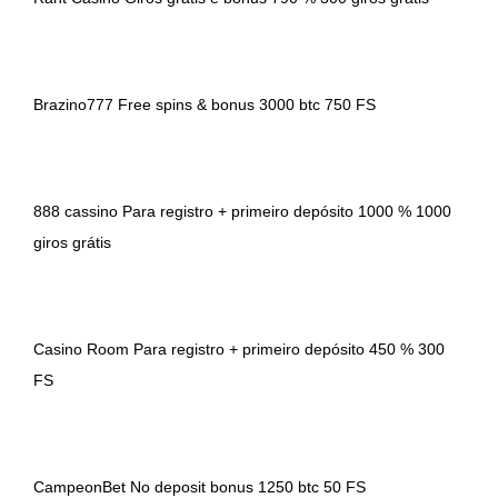
Brazino777 Free spins & bonus 3000 btc 750 FS
888 cassino Para registro + primeiro depósito 1000 % 1000
giros grátis
Casino Room Para registro + primeiro depósito 450 % 300
FS
CampeonBet No deposit bonus 1250 btc 50 FS