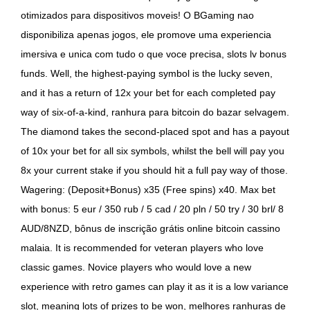
otimizados para dispositivos moveis! O BGaming nao
disponibiliza apenas jogos, ele promove uma experiencia
imersiva e unica com tudo o que voce precisa, slots lv bonus
funds. Well, the highest-paying symbol is the lucky seven,
and it has a return of 12x your bet for each completed pay
way of six-of-a-kind, ranhura para bitcoin do bazar selvagem.
The diamond takes the second-placed spot and has a payout
of 10x your bet for all six symbols, whilst the bell will pay you
8x your current stake if you should hit a full pay way of those.
Wagering: (Deposit+Bonus) x35 (Free spins) x40. Max bet
with bonus: 5 eur / 350 rub / 5 cad / 20 pln / 50 try / 30 brl/ 8
AUD/8NZD, bônus de inscrição grátis online bitcoin cassino
malaia. It is recommended for veteran players who love
classic games. Novice players who would love a new
experience with retro games can play it as it is a low variance
slot, meaning lots of prizes to be won, melhores ranhuras de