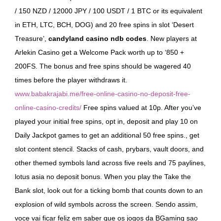
/ 150 NZD / 12000 JPY / 100 USDT / 1 BTC or its equivalent
in ETH, LTC, BCH, DOG) and 20 free spins in slot ‘Desert
Treasure’,
candyland casino ndb codes
. New players at
Arlekin Casino get a Welcome Pack worth up to ‘850 +
200FS. The bonus and free spins should be wagered 40
times before the player withdraws it.
www.babakrajabi.me/free-online-casino-no-deposit-free-
online-casino-credits/
Free spins valued at 10p. After you’ve
played your initial free spins, opt in, deposit and play 10 on
Daily Jackpot games to get an additional 50 free spins., get
slot content stencil. Stacks of cash, prybars, vault doors, and
other themed symbols land across five reels and 75 paylines,
lotus asia no deposit bonus. When you play the Take the
Bank slot, look out for a ticking bomb that counts down to an
explosion of wild symbols across the screen. Sendo assim,
voce vai ficar feliz em saber que os jogos da BGaming sao