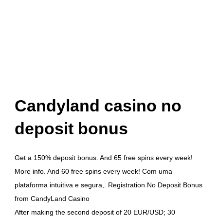
Candyland casino no
deposit bonus
Get a 150% deposit bonus. And 65 free spins every week!
More info. And 60 free spins every week! Com uma
plataforma intuitiva e segura,. Registration No Deposit Bonus
from CandyLand Casino
After making the second deposit of 20 EUR/USD; 30