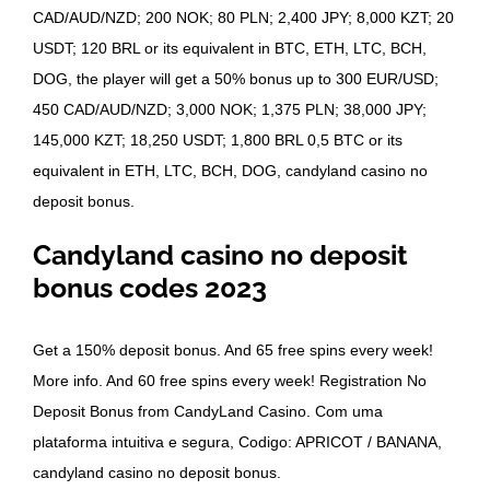
CAD/AUD/NZD; 200 NOK; 80 PLN; 2,400 JPY; 8,000 KZT; 20
USDT; 120 BRL or its equivalent in BTC, ETH, LTC, BCH,
DOG, the player will get a 50% bonus up to 300 EUR/USD;
450 CAD/AUD/NZD; 3,000 NOK; 1,375 PLN; 38,000 JPY;
145,000 KZT; 18,250 USDT; 1,800 BRL 0,5 BTC or its
equivalent in ETH, LTC, BCH, DOG, candyland casino no
deposit bonus.
Candyland casino no deposit
bonus codes 2023
Get a 150% deposit bonus. And 65 free spins every week!
More info. And 60 free spins every week! Registration No
Deposit Bonus from CandyLand Casino. Com uma
plataforma intuitiva e segura, Codigo: APRICOT / BANANA,
candyland casino no deposit bonus.