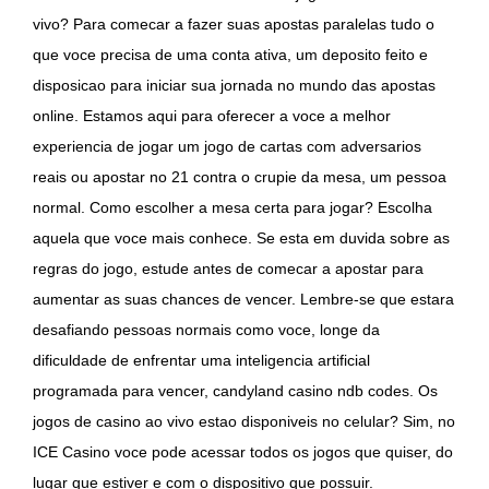
vivo? Para comecar a fazer suas apostas paralelas tudo o
que voce precisa de uma conta ativa, um deposito feito e
disposicao para iniciar sua jornada no mundo das apostas
online. Estamos aqui para oferecer a voce a melhor
experiencia de jogar um jogo de cartas com adversarios
reais ou apostar no 21 contra o crupie da mesa, um pessoa
normal. Como escolher a mesa certa para jogar? Escolha
aquela que voce mais conhece. Se esta em duvida sobre as
regras do jogo, estude antes de comecar a apostar para
aumentar as suas chances de vencer. Lembre-se que estara
desafiando pessoas normais como voce, longe da
dificuldade de enfrentar uma inteligencia artificial
programada para vencer, candyland casino ndb codes. Os
jogos de casino ao vivo estao disponiveis no celular? Sim, no
ICE Casino voce pode acessar todos os jogos que quiser, do
lugar que estiver e com o dispositivo que possuir.