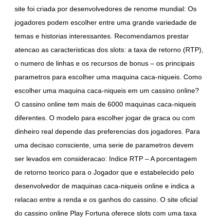
site foi criada por desenvolvedores de renome mundial: Os
jogadores podem escolher entre uma grande variedade de
temas e historias interessantes. Recomendamos prestar
atencao as caracteristicas dos slots: a taxa de retorno (RTP),
o numero de linhas e os recursos de bonus – os principais
parametros para escolher uma maquina caca-niqueis. Como
escolher uma maquina caca-niqueis em um cassino online?
O cassino online tem mais de 6000 maquinas caca-niqueis
diferentes. O modelo para escolher jogar de graca ou com
dinheiro real depende das preferencias dos jogadores. Para
uma decisao consciente, uma serie de parametros devem
ser levados em consideracao: Indice RTP – A porcentagem
de retorno teorico para o Jogador que e estabelecido pelo
desenvolvedor de maquinas caca-niqueis online e indica a
relacao entre a renda e os ganhos do cassino. O site oficial
do cassino online Play Fortuna oferece slots com uma taxa