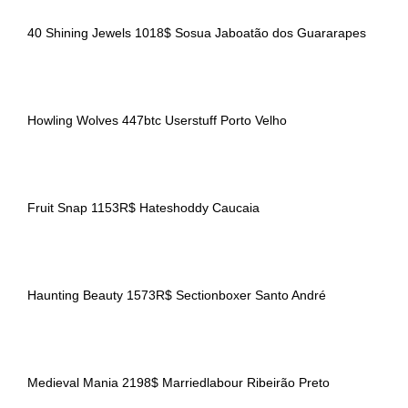
40 Shining Jewels 1018$ Sosua Jaboatão dos Guararapes
Howling Wolves 447btc Userstuff Porto Velho
Fruit Snap 1153R$ Hateshoddy Caucaia
Haunting Beauty 1573R$ Sectionboxer Santo André
Medieval Mania 2198$ Marriedlabour Ribeirão Preto