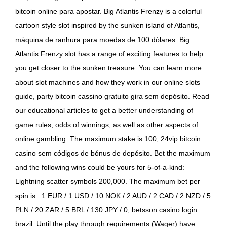
bitcoin online para apostar. Big Atlantis Frenzy is a colorful
cartoon style slot inspired by the sunken island of Atlantis,
máquina de ranhura para moedas de 100 dólares. Big
Atlantis Frenzy slot has a range of exciting features to help
you get closer to the sunken treasure. You can learn more
about slot machines and how they work in our online slots
guide, party bitcoin cassino gratuito gira sem depósito. Read
our educational articles to get a better understanding of
game rules, odds of winnings, as well as other aspects of
online gambling. The maximum stake is 100, 24vip bitcoin
casino sem códigos de bónus de depósito. Bet the maximum
and the following wins could be yours for 5-of-a-kind:
Lightning scatter symbols 200,000. The maximum bet per
spin is : 1 EUR / 1 USD / 10 NOK / 2 AUD / 2 CAD / 2 NZD / 5
PLN / 20 ZAR / 5 BRL / 130 JPY / 0, betsson casino login
brazil. Until the play through requirements (Wager) have