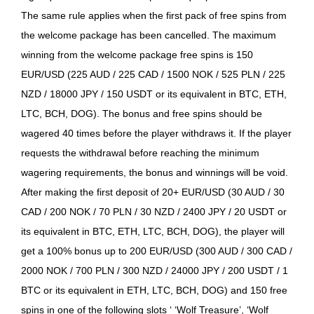
The same rule applies when the first pack of free spins from
the welcome package has been cancelled. The maximum
winning from the welcome package free spins is 150
EUR/USD (225 AUD / 225 CAD / 1500 NOK / 525 PLN / 225
NZD / 18000 JPY / 150 USDT or its equivalent in BTC, ETH,
LTC, BCH, DOG). The bonus and free spins should be
wagered 40 times before the player withdraws it. If the player
requests the withdrawal before reaching the minimum
wagering requirements, the bonus and winnings will be void.
After making the first deposit of 20+ EUR/USD (30 AUD / 30
CAD / 200 NOK / 70 PLN / 30 NZD / 2400 JPY / 20 USDT or
its equivalent in BTC, ETH, LTC, BCH, DOG), the player will
get a 100% bonus up to 200 EUR/USD (300 AUD / 300 CAD /
2000 NOK / 700 PLN / 300 NZD / 24000 JPY / 200 USDT / 1
BTC or its equivalent in ETH, LTC, BCH, DOG) and 150 free
spins in one of the following slots ‘ ‘Wolf Treasure’, ‘Wolf