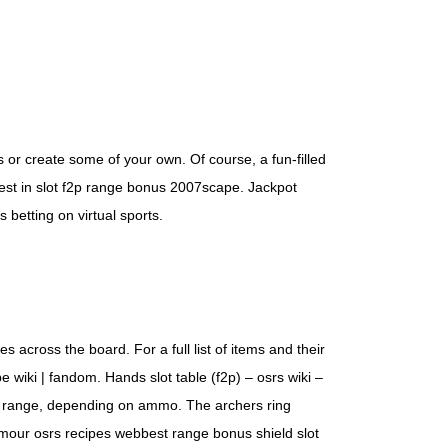
or create some of your own. Of course, a fun-filled
 best in slot f2p range bonus 2007scape. Jackpot
betting on virtual sports.
 across the board. For a full list of items and their
pe wiki | fandom. Hands slot table (f2p) – osrs wiki –
le range, depending on ammo. The archers ring
armour osrs recipes webbest range bonus shield slot