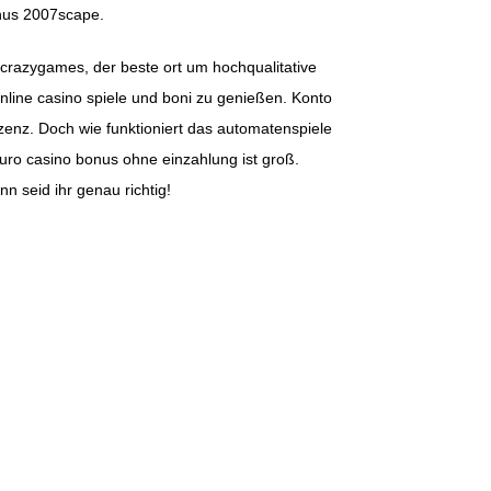
onus 2007scape.
f crazygames, der beste ort um hochqualitative
nline casino spiele und boni zu genießen. Konto
zenz. Doch wie funktioniert das automatenspiele
euro casino bonus ohne einzahlung ist groß.
n seid ihr genau richtig!