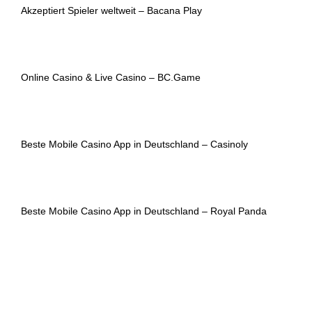
Akzeptiert Spieler weltweit – Bacana Play
Online Casino & Live Casino – BC.Game
Beste Mobile Casino App in Deutschland – Casinoly
Beste Mobile Casino App in Deutschland – Royal Panda