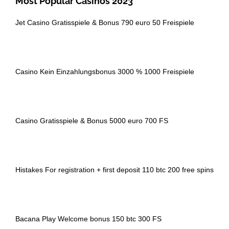
Most Popular Casinos 2023
Jet Casino Gratisspiele & Bonus 790 euro 50 Freispiele
Casino Kein Einzahlungsbonus 3000 % 1000 Freispiele
Casino Gratisspiele & Bonus 5000 euro 700 FS
Histakes For registration + first deposit 110 btc 200 free spins
Bacana Play Welcome bonus 150 btc 300 FS