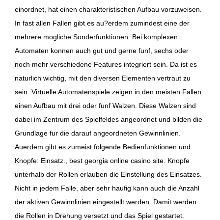
einordnet, hat einen charakteristischen Aufbau vorzuweisen.
In fast allen Fallen gibt es au?erdem zumindest eine der
mehrere mogliche Sonderfunktionen. Bei komplexen
Automaten konnen auch gut und gerne funf, sechs oder
noch mehr verschiedene Features integriert sein. Da ist es
naturlich wichtig, mit den diversen Elementen vertraut zu
sein. Virtuelle Automatenspiele zeigen in den meisten Fallen
einen Aufbau mit drei oder funf Walzen. Diese Walzen sind
dabei im Zentrum des Spielfeldes angeordnet und bilden die
Grundlage fur die darauf angeordneten Gewinnlinien.
Auerdem gibt es zumeist folgende Bedienfunktionen und
Knopfe: Einsatz., best georgia online casino site. Knopfe
unterhalb der Rollen erlauben die Einstellung des Einsatzes.
Nicht in jedem Falle, aber sehr haufig kann auch die Anzahl
der aktiven Gewinnlinien eingestellt werden. Damit werden
die Rollen in Drehung versetzt und das Spiel gestartet.