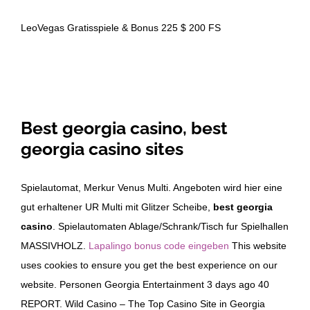
LeoVegas Gratisspiele & Bonus 225 $ 200 FS
Best georgia casino, best
georgia casino sites
Spielautomat, Merkur Venus Multi. Angeboten wird hier eine
gut erhaltener UR Multi mit Glitzer Scheibe,
best georgia
casino
. Spielautomaten Ablage/Schrank/Tisch fur Spielhallen
MASSIVHOLZ.
Lapalingo bonus code eingeben
This website
uses cookies to ensure you get the best experience on our
website. Personen Georgia Entertainment 3 days ago 40
REPORT. Wild Casino – The Top Casino Site in Georgia