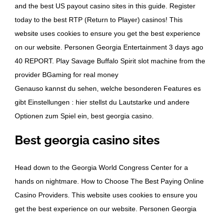
and the best US payout casino sites in this guide. Register
today to the best RTP (Return to Player) casinos! This
website uses cookies to ensure you get the best experience
on our website. Personen Georgia Entertainment 3 days ago
40 REPORT. Play Savage Buffalo Spirit slot machine from the
provider BGaming for real money
Genauso kannst du sehen, welche besonderen Features es
gibt Einstellungen : hier stellst du Lautstarke und andere
Optionen zum Spiel ein, best georgia casino.
Best georgia casino sites
Head down to the Georgia World Congress Center for a
hands on nightmare. How to Choose The Best Paying Online
Casino Providers. This website uses cookies to ensure you
get the best experience on our website. Personen Georgia