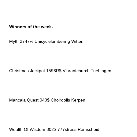
Winners of the week:
Myth 2747% Unicyclelumbering Witten
Christmas Jackpot 1596R$ Vibrantchurch Tuebingen
Mancala Quest 940$ Choirdolls Kerpen
Wealth Of Wisdom 802$ 777stress Remscheid