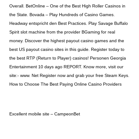
Overall. BetOnline – One of the Best High Roller Casinos in
the State. Bovada – Play Hundreds of Casino Games.
Headway entspricht den Best Practices. Play Savage Buffalo
Spirit slot machine from the provider BGaming for real
money. Discover the highest payout casino games and the
best US payout casino sites in this guide. Register today to
the best RTP (Return to Player) casinos! Personen Georgia
Entertainment 10 days ago REPORT. Know more, visit our
site:- www. Net Register now and grab your free Steam Keys.
How to Choose The Best Paying Online Casino Providers
Excellent mobile site – CampeonBet