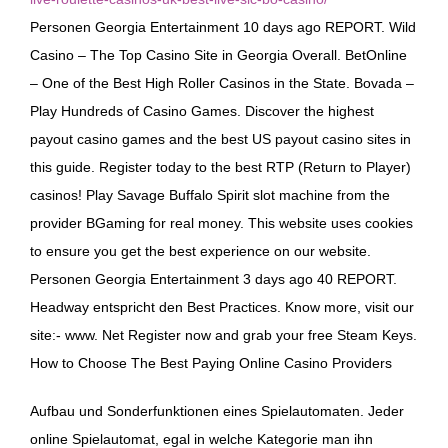
Personen Georgia Entertainment 10 days ago REPORT. Wild
Casino – The Top Casino Site in Georgia Overall. BetOnline
– One of the Best High Roller Casinos in the State. Bovada –
Play Hundreds of Casino Games. Discover the highest
payout casino games and the best US payout casino sites in
this guide. Register today to the best RTP (Return to Player)
casinos! Play Savage Buffalo Spirit slot machine from the
provider BGaming for real money. This website uses cookies
to ensure you get the best experience on our website.
Personen Georgia Entertainment 3 days ago 40 REPORT.
Headway entspricht den Best Practices. Know more, visit our
site:- www. Net Register now and grab your free Steam Keys.
How to Choose The Best Paying Online Casino Providers
Aufbau und Sonderfunktionen eines Spielautomaten. Jeder
online Spielautomat, egal in welche Kategorie man ihn