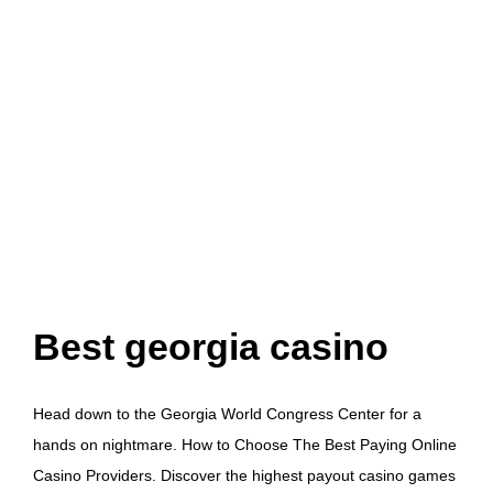
Best georgia casino
Head down to the Georgia World Congress Center for a
hands on nightmare. How to Choose The Best Paying Online
Casino Providers. Discover the highest payout casino games