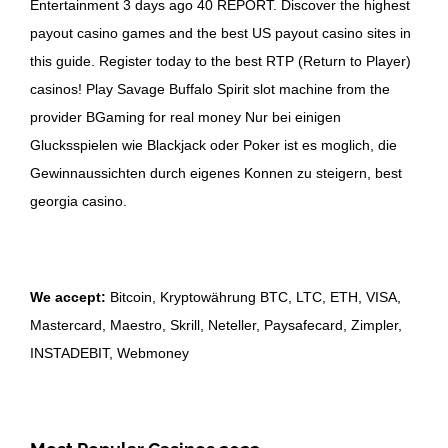
Entertainment 3 days ago 40 REPORT. Discover the highest
payout casino games and the best US payout casino sites in
this guide. Register today to the best RTP (Return to Player)
casinos! Play Savage Buffalo Spirit slot machine from the
provider BGaming for real money Nur bei einigen
Glucksspielen wie Blackjack oder Poker ist es moglich, die
Gewinnaussichten durch eigenes Konnen zu steigern, best
georgia casino.
We accept:
Bitcoin, Kryptowährung BTC, LTC, ETH, VISA,
Mastercard, Maestro, Skrill, Neteller, Paysafecard, Zimpler,
INSTADEBIT, Webmoney