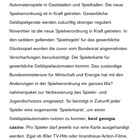
Automatenspiele in Gaststatten und Spielhallen: Die neue
Spielverordnung ist in Kraft getreten. Gewerbliche
Geldspielgerate werden zukunftig strenger reguliert.
November ist die neue Spielverordnung in Kraft getreten. In
den seitdem geltenden ‘Spielregeln’ fur das gewerbliche
Glucksspiel wurden die zuvor vom Bundesrat angemahnten
Verscharfungen berucksichtigt. Die Spielerkarte fur
gewerbliche Geldspielautomaten kommt. Das zustandige
Bundesministerium fur Wirtschaft und Energie hat mit den
Anderungen in der Spielverordnung ein ganzes Ma?
nahmenpaket zur Verbesserung des Spieler- und
Jugendschutzes umgesetzt. So benotigt in Zukunft jeder
Spieler eine sogenannte ‘Spielerkarte’, um einen
Geldspielautomaten nutzen zu konnen,
best georgia
casino
. Pro Spieler darf jeweils nur eine Karte ausgehandigt
werden. Egal ob 80er TV-Hits oder brandneue Action-Filme,